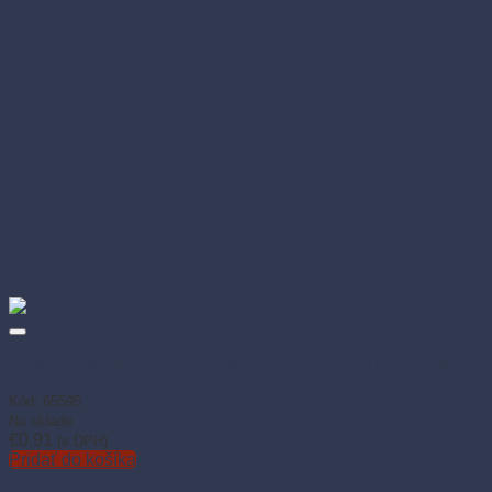
Cukrárenský košíček PAP Princezná Ø50 × 30 mm (40 ks)
Kód: 65595
Na sklade
€
0.91
(s DPH)
Pridať do košíka