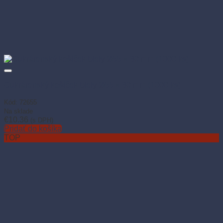
Cukrárenský košíček biely Ø55 × 30 mm (1000 ks)
Kód: 72655
Na sklade
€
10.36
(s DPH)
Pridať do košíka
TOP