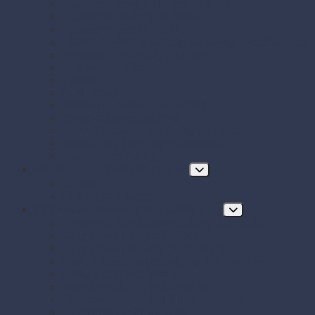
Papierové boxy a krabice na jedlo
Papierové misky s viečkom
Papierové vrecká a tašky
Plastové misky a vaničky na šaláty, ovocie a dreň
Polystyrénové obaly na jedlo
Potravinové fólie
Prírezy
Sushi boxy
Systém na zatváranie vreciek
Termo-tašky donáškové
Tortové krabice a podložky pod tortu
Vrecká do mrazničky s uzáverom
Zatavovacie misky
Poháre a nápojový program
Poháre
Slamky na nápoje
Stolovanie, servírovanie a catering
Drevené a bambusové príbory a doplnky
Finger food misky a lodičky
Finger food poháriky (s viečkom)
Misky hlboké na polievky, guláš, hranolky
Misky z cukrovej trstiny
Napichovadlá na jednohubky
Opakovane použiteľný riad a príbory
Papierové misky na jedlo