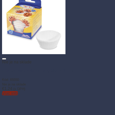
Nie je na sklade
Cukrárenský košíček biely Ø50 × 30 mm (100 ks)
Kód: 65550
Nie je na sklade
€
1.24
(s DPH)
Viac info