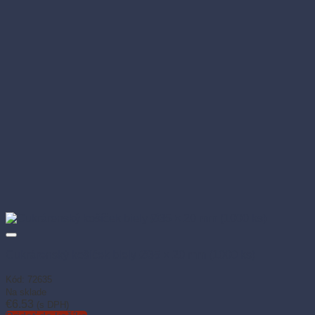
Cukrárenský košíček biely Ø35 × 20 mm (1000 ks)
Kód: 72635
Na sklade
€
6.53
(s DPH)