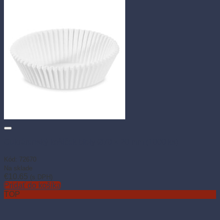
Cukrárenský košíček biely Ø70 × 20 mm (1000 ks)
Kód: 72670
Na sklade
€
10.65
(s DPH)
Pridať do košíka
TOP