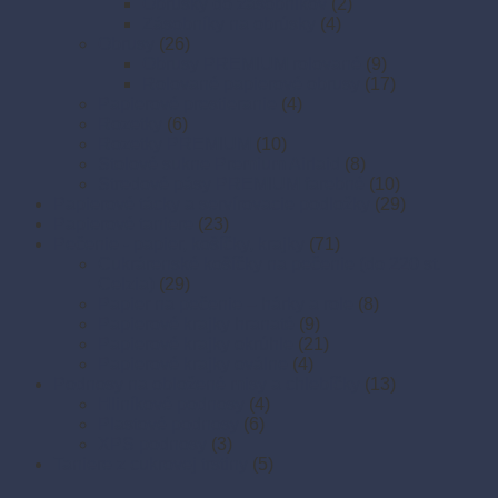
Obrúsky do zásobníkov
(2)
Zásobníky na obrúsky
(4)
Obrusy
(26)
Obrusy PREMIUM rolované
(9)
Rolované papierové obrusy
(17)
Papierové prestieranie
(4)
Rozetky
(6)
Rozetky PREMIUM
(10)
Stolové sukne Premium Airlaid
(8)
Stredové pásy PREMIUM farebné
(10)
Papierové tácky a servírovacie podložky
(29)
Papierové taniere
(23)
Pečenie - papier, košíčky, krajky
(71)
Cukrárenské košíčky na pečenie (do 220 st.
Celzia)
(29)
Papier na pečenie – hárky a role
(8)
Papierové krajky hranaté
(9)
Papierové krajky okrúhle
(21)
Papierové krajky oválne
(4)
Podnosy na obložené misy a chlebíčky
(13)
Hliníkové podnosy
(4)
Plastové podnosy
(6)
XPS podnosy
(3)
Taniere z cukrovej trstiny
(5)