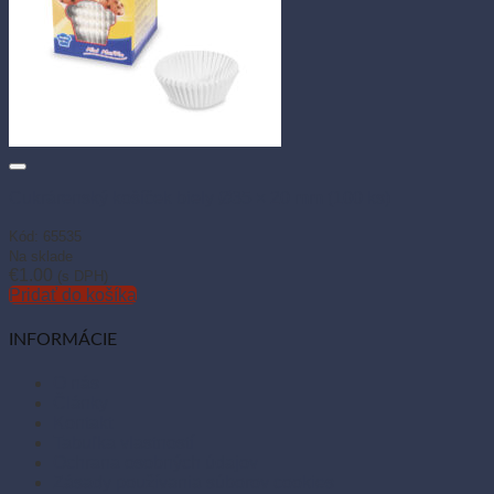
Cukrárenský košíček biely Ø35 × 20 mm (100 ks)
Kód: 65535
Na sklade
€
1.00
(s DPH)
Pridať do košíka
INFORMÁCIE
O nás
Články
Kontakt
Tabuľka vlastností
Ochrana osobných údajov
Zásady používania súborov cookies