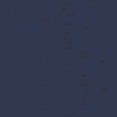
OPAKOVANE POUŽITEĽNÝ RIAD
(11)
Plastové príbory (PP)
(10)
Papierové misky na jedlo
(35)
Papierové obrúsky a obrusy
(253)
Obrúsky
(189)
1-vrstvé obrúsky
(24)
17 x 17 cm (dezertné)
(1)
24 x 24 cm
(1)
30 x 30 cm
(2)
33 x 33 cm
(19)
2-vrstvé obrúsky
(56)
2-vrstvé 24 x 24 cm
(13)
2-vrstvé 33 x 33 cm
(30)
2-vrstvé 38 x 38 cm (DekoStar)
(9)
2-vrstvé obrúsky 1/8 skladanie
(4)
3-vrstvé obrúsky
(67)
3-vrstvé 24 × 24 cm
(1)
3-vrstvé 33 × 33 cm
(36)
3-vrstvé 40 × 40 cm
(17)
3-vrstvé obrúsky 1/8 skladanie
(13)
Obrúsky airlaid PREMIUM
(37)
20 × 20 cm (v boxe)
(2)
40 x 40 PREMIUM
(24)
Obrúsky na príbor 40 × 32 cm
(CutleryStar)
(11)