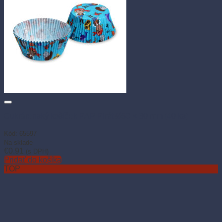
Cukrárenský košíček PAP Pirát Ø50 × 30 mm (40 ks)
Kód: 65597
Na sklade
€
0.91
(s DPH)
Pridať do košíka
TOP