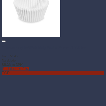
Cukrárenský košíček biely Ø45 × 25 mm (1000 ks)
Kód: 72645
Na sklade
€
9.58
(s DPH)
Pridať do košíka
TOP