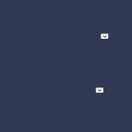
Papierové obrúsky a obrusy
Papierové tácky a servírovacie podložky
Papierové taniere
Pečenie - papier, košíčky, krajky
Podnosy na obložené misy a chlebíčky
Taniere z cukrovej trstiny
Hygiena, ochrana a údržba prevádzky
Chrániče odevov
Čistiace prostriedky
FRE-PRO sitká do pisoára
Hubky, utierky, drôtenky a kefy
Hygienický papier a utierky
Jednorazové ochranné pomôcky
Mydlá a dávkovače mydla
Pracie prostriedky
Vrecia na odpad a sáčky do koša
Doplnkový a prevádzkový sortiment
Balóny
BIO KOZMETIKA Green Pharmacy
Celofánové sáčky
Gumičky
Kancelárske potreby
Lepiace pásky
Párty dekorácie