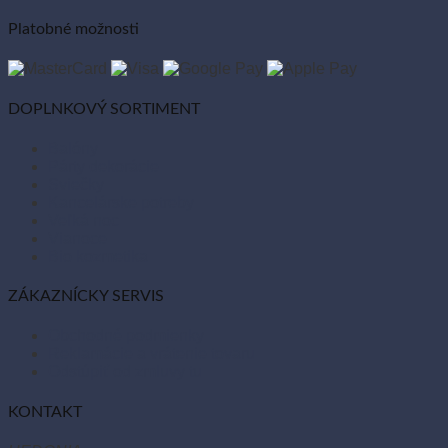
Platobné možnosti
DOPLNKOVÝ SORTIMENT
Balóny
Párty dekorácie
Sviečky
Kancelárske potreby
Veľká noc
Vianoce
Bio kozmetika
ZÁKAZNÍCKY SERVIS
Obchodné podmienky
Reklamácie a vrátenie tovaru
Odstúpiť od zmluvy tu
KONTAKT