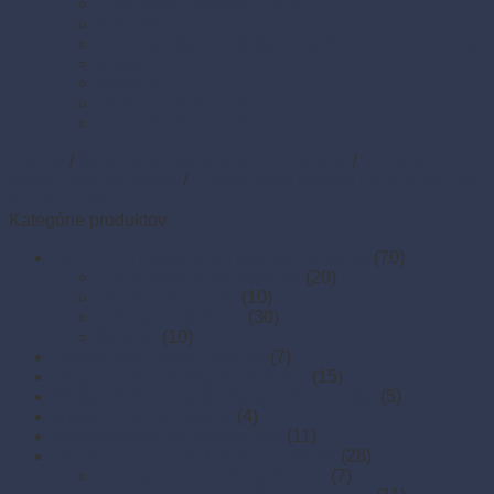
Párty sada SMILING Face
Sviečky
Termo pásky a kotúčiky do pokladní a pre e-kasy
Veľká noc
Vianoce
Zipsové (ZIP) vrecká
Zipsové (ZIP) vrecká s eurozávesom
Domov
/
Stolovanie, servírovanie a catering
/
Pečenie -
papier, košíčky, krajky
/
Cukrárenské košíčky na pečenie (do
220 st. Celzia)
Kategórie produktov
Drevené a bambusové príbory a doplnky
(70)
Bambusové napichovadlá
(20)
Drevené špáradlá
(10)
Príbory a miešadlá
(30)
Špajdle
(10)
Finger food misky a lodičky
(7)
Finger food poháriky (s viečkom)
(15)
Misky hlboké na polievky, guláš, hranolky
(5)
Misky z cukrovej trstiny
(4)
Napichovadlá na jednohubky
(11)
Opakovane použiteľný riad a príbory
(28)
Drevoplastové príbory (WPC)
(7)