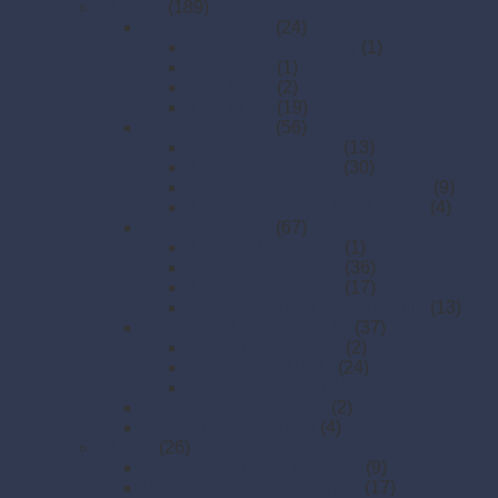
Obrúsky
(189)
1-vrstvé obrúsky
(24)
17 x 17 cm (dezertné)
(1)
24 x 24 cm
(1)
30 x 30 cm
(2)
33 x 33 cm
(19)
2-vrstvé obrúsky
(56)
2-vrstvé 24 x 24 cm
(13)
2-vrstvé 33 x 33 cm
(30)
2-vrstvé 38 x 38 cm (DekoStar)
(9)
2-vrstvé obrúsky 1/8 skladanie
(4)
3-vrstvé obrúsky
(67)
3-vrstvé 24 × 24 cm
(1)
3-vrstvé 33 × 33 cm
(36)
3-vrstvé 40 × 40 cm
(17)
3-vrstvé obrúsky 1/8 skladanie
(13)
Obrúsky airlaid PREMIUM
(37)
20 × 20 cm (v boxe)
(2)
40 x 40 PREMIUM
(24)
Obrúsky na príbor 40 × 32 cm (CutleryS
Obrúsky do zásobníkov
(2)
Zásobníky na obrúsky
(4)
Obrusy
(26)
Obrusy PREMIUM rolované
(9)
Rolované papierové obrusy
(17)