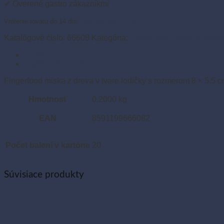
5,5
✔ Overené gastro zákazníkmi
cm
(100
Vrátenie tovaru do 14 dní.
Odstúpiť od zmluvy tu
ks)
Katalógové číslo:
66608
Kategória:
Finger food misky a lodičk
Popis
Ďalšie informácie
Fingerfood miska z dreva v tvare lodičky s rozmerom 8 × 5,5 c
Hmotnosť
0.2000 kg
EAN
8591199666082
Počet balení v kartóne
20
Súvisiace produkty