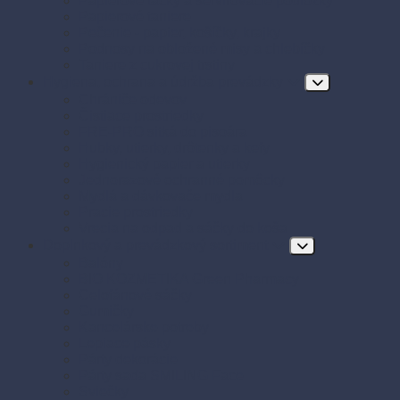
Papierové tácky a servírovacie podložky
Papierové taniere
Pečenie - papier, košíčky, krajky
Podnosy na obložené misy a chlebíčky
Taniere z cukrovej trstiny
Hygiena, ochrana a údržba prevádzky
Chrániče odevov
Čistiace prostriedky
FRE-PRO sitká do pisoára
Hubky, utierky, drôtenky a kefy
Hygienický papier a utierky
Jednorazové ochranné pomôcky
Mydlá a dávkovače mydla
Pracie prostriedky
Vrecia na odpad a sáčky do koša
Doplnkový a prevádzkový sortiment
Balóny
BIO KOZMETIKA Green Pharmacy
Celofánové sáčky
Gumičky
Kancelárske potreby
Lepiace pásky
Párty dekorácie
Párty sada SMILING Face
Sviečky