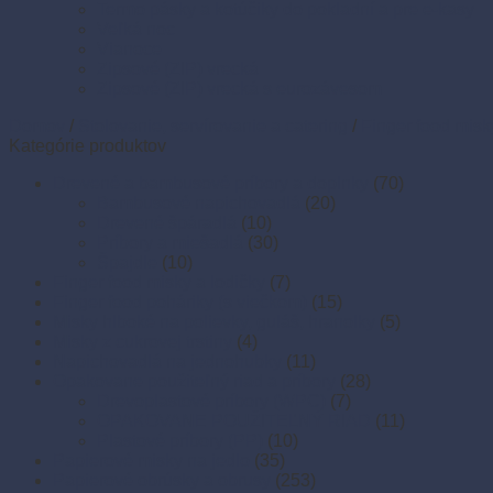
Termo pásky a kotúčiky do pokladní a pre e-kasy
Veľká noc
Vianoce
Zipsové (ZIP) vrecká
Zipsové (ZIP) vrecká s eurozávesom
Domov
/
Stolovanie, servírovanie a catering
/
Finger food misk
Kategórie produktov
Drevené a bambusové príbory a doplnky
(70)
Bambusové napichovadlá
(20)
Drevené špáradlá
(10)
Príbory a miešadlá
(30)
Špajdle
(10)
Finger food misky a lodičky
(7)
Finger food poháriky (s viečkom)
(15)
Misky hlboké na polievky, guláš, hranolky
(5)
Misky z cukrovej trstiny
(4)
Napichovadlá na jednohubky
(11)
Opakovane použiteľný riad a príbory
(28)
Drevoplastové príbory (WPC)
(7)
OPAKOVANE POUŽITEĽNÝ RIAD
(11)
Plastové príbory (PP)
(10)
Papierové misky na jedlo
(35)
Papierové obrúsky a obrusy
(253)