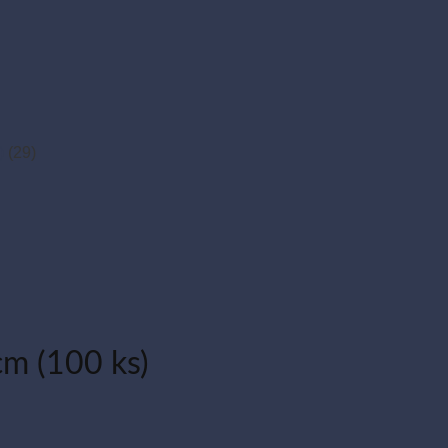
)
(29)
cm (100 ks)