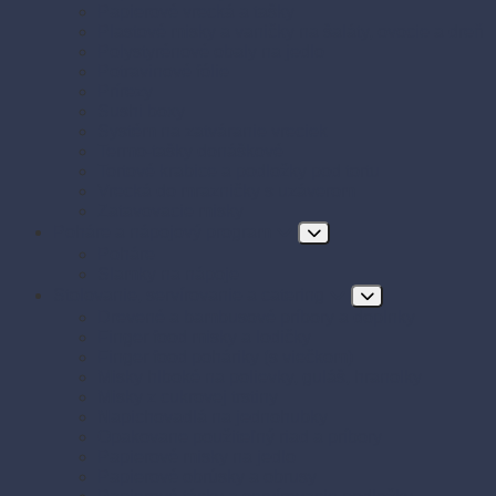
Papierové vrecká a tašky
Plastové misky a vaničky na šaláty, ovocie a dreň
Polystyrénové obaly na jedlo
Potravinové fólie
Prírezy
Sushi boxy
Systém na zatváranie vreciek
Termo-tašky donáškové
Tortové krabice a podložky pod tortu
Vrecká do mrazničky s uzáverom
Zatavovacie misky
Poháre a nápojový program
Poháre
Slamky na nápoje
Stolovanie, servírovanie a catering
Drevené a bambusové príbory a doplnky
Finger food misky a lodičky
Finger food poháriky (s viečkom)
Misky hlboké na polievky, guláš, hranolky
Misky z cukrovej trstiny
Napichovadlá na jednohubky
Opakovane použiteľný riad a príbory
Papierové misky na jedlo
Papierové obrúsky a obrusy