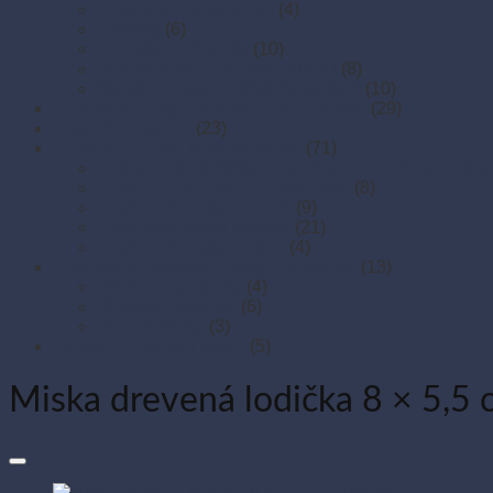
Papierové prestieranie
(4)
Rozetky
(6)
Rozetky PREMIUM
(10)
Stolové sukne Premium Airlaid
(8)
Stredové pásy PREMIUM farebné
(10)
Papierové tácky a servírovacie podložky
(29)
Papierové taniere
(23)
Pečenie - papier, košíčky, krajky
(71)
Cukrárenské košíčky na pečenie (do 220 st. Celzia
Papier na pečenie – hárky a role
(8)
Papierové krajky hranaté
(9)
Papierové krajky okrúhle
(21)
Papierové krajky oválne
(4)
Podnosy na obložené misy a chlebíčky
(13)
Hliníkové podnosy
(4)
Plastové podnosy
(6)
XPS podnosy
(3)
Taniere z cukrovej trstiny
(5)
Miska drevená lodička 8 × 5,5 