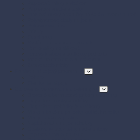
Papierové misky s viečkom
Papierové vrecká a tašky
Plastové misky a vaničky na šaláty, ovocie a dreň
Polystyrénové obaly na jedlo
Potravinové fólie
Prírezy
Sushi boxy
Systém na zatváranie vreciek
Termo-tašky donáškové
Tortové krabice a podložky pod tortu
Vrecká do mrazničky s uzáverom
Zatavovacie misky
Poháre a nápojový program
Poháre
Slamky na nápoje
Stolovanie, servírovanie a catering
Drevené a bambusové príbory a doplnky
Finger food misky a lodičky
Finger food poháriky (s viečkom)
Misky hlboké na polievky, guláš, hranolky
Misky z cukrovej trstiny
Napichovadlá na jednohubky
Opakovane použiteľný riad a príbory
Papierové misky na jedlo