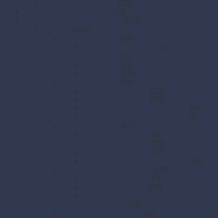
Plastové príbory (PP)
(10)
Papierové misky na jedlo
(35)
Papierové obrúsky a obrusy
(253)
Obrúsky
(189)
1-vrstvé obrúsky
(24)
17 x 17 cm (dezertné)
(1)
24 x 24 cm
(1)
30 x 30 cm
(2)
33 x 33 cm
(19)
2-vrstvé obrúsky
(56)
2-vrstvé 24 x 24 cm
(13)
2-vrstvé 33 x 33 cm
(30)
2-vrstvé 38 x 38 cm (DekoStar)
(9)
2-vrstvé obrúsky 1/8 skladanie
(4)
3-vrstvé obrúsky
(67)
3-vrstvé 24 × 24 cm
(1)
3-vrstvé 33 × 33 cm
(36)
3-vrstvé 40 × 40 cm
(17)
3-vrstvé obrúsky 1/8 skladanie
(13)
Obrúsky airlaid PREMIUM
(37)
20 × 20 cm (v boxe)
(2)
40 x 40 PREMIUM
(24)
Obrúsky na príbor 40 × 32 cm
(CutleryStar)
(11)
Obrúsky do zásobníkov
(2)