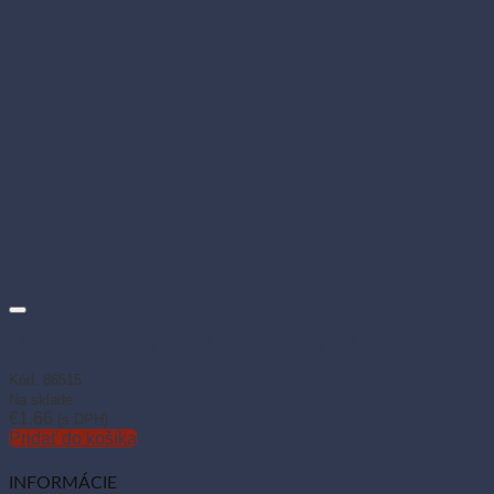
Obrúsok 2-vrstvový 33 × 33 cm oranžový (50 ks)
Kód: 86515
Na sklade
€
1.66
(s DPH)
Pridať do košíka
INFORMÁCIE