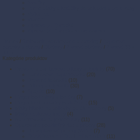
Sviečky
Termo pásky a kotúčiky do pokladní a pre e-kasy
Veľká noc
Vianoce
Zipsové (ZIP) vrecká
Zipsové (ZIP) vrecká s eurozávesom
Domov
/
Stolovanie, servírovanie a catering
/
Papierové
obrúsky a obrusy
/
Obrúsky
/
2-vrstvé obrúsky
/
2-vrstvé 33 x
33 cm
Kategórie produktov
Drevené a bambusové príbory a doplnky
(70)
Bambusové napichovadlá
(20)
Drevené špáradlá
(10)
Príbory a miešadlá
(30)
Špajdle
(10)
Finger food misky a lodičky
(7)
Finger food poháriky (s viečkom)
(15)
Misky hlboké na polievky, guláš, hranolky
(5)
Misky z cukrovej trstiny
(4)
Napichovadlá na jednohubky
(11)
Opakovane použiteľný riad a príbory
(28)
Drevoplastové príbory (WPC)
(7)
OPAKOVANE POUŽITEĽNÝ RIAD
(11)