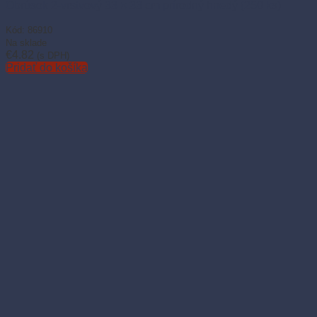
Obrúsok 2-vrstvový 33 × 33 cm prírodný hnedý (250 ks)
Kód: 86910
Na sklade
€
4.82
(s DPH)
Pridať do košíka