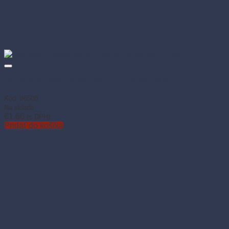
Obrúsok 2-vrstvový 33 × 33 cm bordový (50 ks)
Kód: 86508
Na sklade
€
1.66
(s DPH)
Pridať do košíka