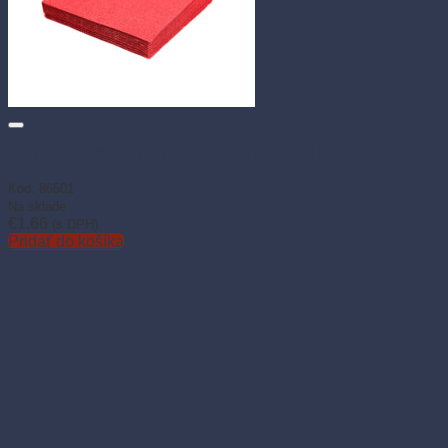
Obrúsok 2-vrstvový 33 × 33 cm červený (50 ks)
Kód: 86501
Na sklade
€
1.66
(s DPH)
Pridať do košíka