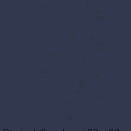
Zásobníky na obrúsky
(4)
Obrusy
(26)
Obrusy PREMIUM rolované
(9)
Rolované papierové obrusy
(17)
Papierové prestieranie
(4)
Rozetky
(6)
Rozetky PREMIUM
(10)
Stolové sukne Premium Airlaid
(8)
Stredové pásy PREMIUM farebné
(10)
Papierové tácky a servírovacie podložky
(29)
Papierové taniere
(23)
Pečenie - papier, košíčky, krajky
(71)
Cukrárenské košíčky na pečenie (do 220 st.
Celzia)
(29)
Papier na pečenie – hárky a role
(8)
Papierové krajky hranaté
(9)
Papierové krajky okrúhle
(21)
Papierové krajky oválne
(4)
Podnosy na obložené misy a chlebíčky
(13)
Hliníkové podnosy
(4)
Plastové podnosy
(6)
XPS podnosy
(3)
Taniere z cukrovej trstiny
(5)