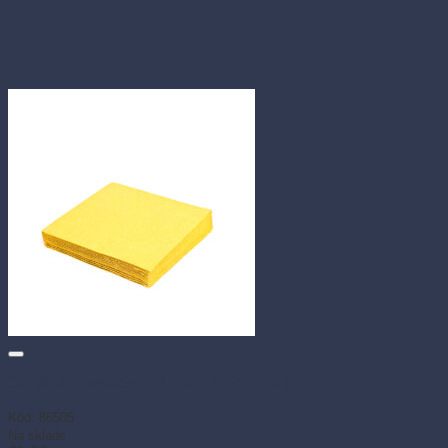
Obrúsok 2-vrstvový 33 × 33 cm žltý (50 ks)
Kód: 86505
Na sklade