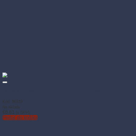
Obrúsok 2-vrstvový 33 × 33 cm čierny (250 ks)
Kód: 86919
Na sklade
€
6.61
(s DPH)
Pridať do košíka