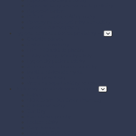
Papierové obrúsky a obrusy
Papierové tácky a servírovacie podložky
Papierové taniere
Pečenie - papier, košíčky, krajky
Podnosy na obložené misy a chlebíčky
Taniere z cukrovej trstiny
Hygiena, ochrana a údržba prevádzky
Chrániče odevov
Čistiace prostriedky
FRE-PRO sitká do pisoára
Hubky, utierky, drôtenky a kefy
Hygienický papier a utierky
Jednorazové ochranné pomôcky
Mydlá a dávkovače mydla
Pracie prostriedky
Vrecia na odpad a sáčky do koša
Doplnkový a prevádzkový sortiment
Balóny
BIO KOZMETIKA Green Pharmacy
Celofánové sáčky
Gumičky
Kancelárske potreby
Lepiace pásky
Párty dekorácie
Párty sada SMILING Face