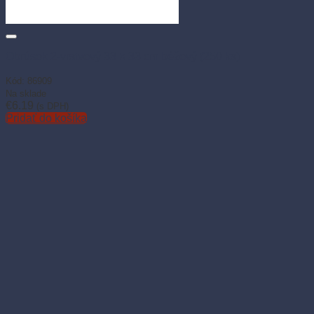
Obrúsok 2-vrstvový 33 × 33 cm béžový (250 ks)
Kód: 86909
Na sklade
€
6.19
(s DPH)
Pridať do košíka