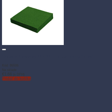
Obrúsok 2-vrstvový 33 × 33 cm tmavozelený (50 ks)
Kód: 86506
Na sklade
€
1.66
(s DPH)
Pridať do košíka