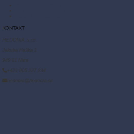
Obchodné podmienky
Reklamácie a vrátenie tovaru
Odstúpiť od zmluvy tu
KONTAKT
HEDONIA, s.r.o.
Jakuba Haška 1
949 01 Nitra
+421 905 227 234
hedonia@hedonia.sk