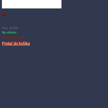
Papierová miska okrúhla nepremastiteľná 1000 ml kraft 150
mm (50 ks)
Kód: 82709
Na sklade
€
6.53
(s DPH)
Pridať do košíka