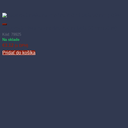
Papierová miska na zmrzlinu 250 ml biela 90 mm (50 ks)
Kód: 79925
Na sklade
€
3.12
(s DPH)
Pridať do košíka