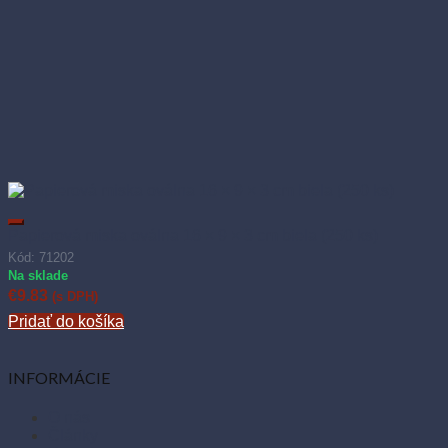
Papierová miska oválna 16 × 9 × 3 cm biela (250 ks)
Kód: 71202
Na sklade
€
9.83
(s DPH)
Pridať do košíka
INFORMÁCIE
O nás
Články