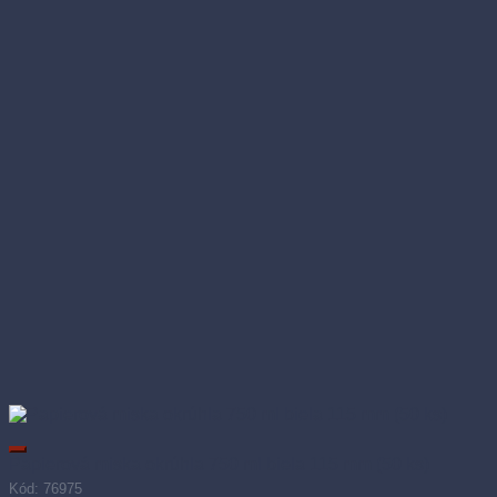
Papierová miska okrúhla 750 ml biela 115 mm (50 ks)
Kód: 76975