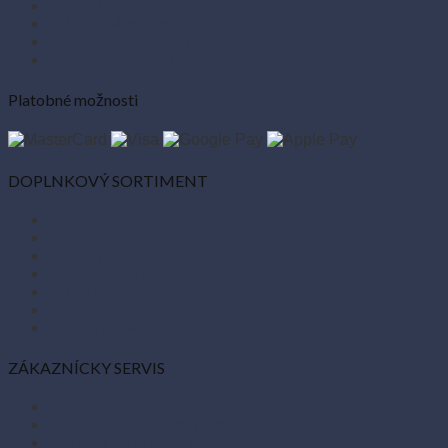
Kontakt
Tabuľka vlastností
Ochrana osobných údajov
Zásady používania súborov cookies
Platobné možnosti
DOPLNKOVÝ SORTIMENT
Balóny
Párty dekorácie
Sviečky
Kancelárske potreby
Veľká noc
Vianoce
Bio kozmetika
ZÁKAZNÍCKY SERVIS
Obchodné podmienky
Reklamácie a vrátenie tovaru
Odstúpiť od zmluvy tu