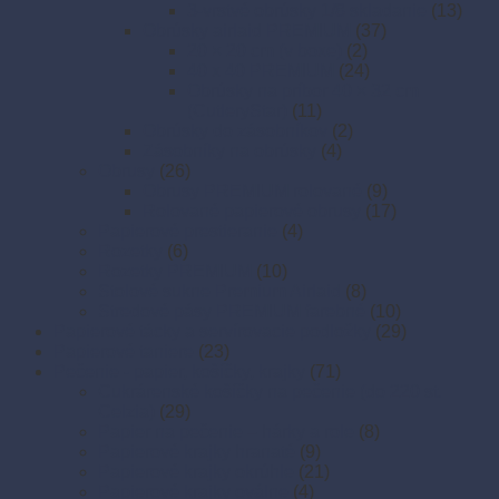
3-vrstvé obrúsky 1/8 skladanie
(13)
Obrúsky airlaid PREMIUM
(37)
20 × 20 cm (v boxe)
(2)
40 x 40 PREMIUM
(24)
Obrúsky na príbor 40 × 32 cm
(CutleryStar)
(11)
Obrúsky do zásobníkov
(2)
Zásobníky na obrúsky
(4)
Obrusy
(26)
Obrusy PREMIUM rolované
(9)
Rolované papierové obrusy
(17)
Papierové prestieranie
(4)
Rozetky
(6)
Rozetky PREMIUM
(10)
Stolové sukne Premium Airlaid
(8)
Stredové pásy PREMIUM farebné
(10)
Papierové tácky a servírovacie podložky
(29)
Papierové taniere
(23)
Pečenie - papier, košíčky, krajky
(71)
Cukrárenské košíčky na pečenie (do 220 st.
Celzia)
(29)
Papier na pečenie – hárky a role
(8)
Papierové krajky hranaté
(9)
Papierové krajky okrúhle
(21)
Papierové krajky oválne
(4)