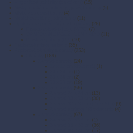
Finger food poháriky (s viečkom)
(15)
Misky hlboké na polievky, guláš, hranolky
(5)
Misky z cukrovej trstiny
(4)
Napichovadlá na jednohubky
(11)
Opakovane použiteľný riad a príbory
(28)
Drevoplastové príbory (WPC)
(7)
OPAKOVANE POUŽITEĽNÝ RIAD
(11)
Plastové príbory (PP)
(10)
Papierové misky na jedlo
(35)
Papierové obrúsky a obrusy
(253)
Obrúsky
(189)
1-vrstvé obrúsky
(24)
17 x 17 cm (dezertné)
(1)
24 x 24 cm
(1)
30 x 30 cm
(2)
33 x 33 cm
(19)
2-vrstvé obrúsky
(56)
2-vrstvé 24 x 24 cm
(13)
2-vrstvé 33 x 33 cm
(30)
2-vrstvé 38 x 38 cm (DekoStar)
(9)
2-vrstvé obrúsky 1/8 skladanie
(4)
3-vrstvé obrúsky
(67)
3-vrstvé 24 × 24 cm
(1)
3-vrstvé 33 × 33 cm
(36)
3-vrstvé 40 × 40 cm
(17)