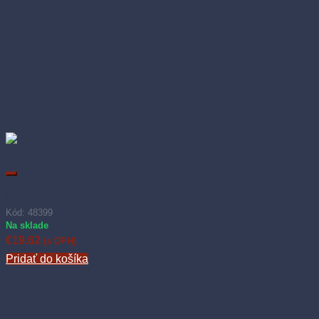
Papierová miska nepremastiteľná 165 × 90 × 60 mm 1000 ml
kraft (100 ks)
Kód: 48399
Na sklade
€
19.62
(s DPH)
Pridať do košíka