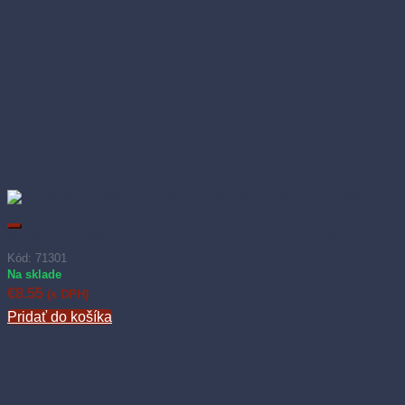
Papierová miska hranatá 14 × 9 × 3 cm biela (250 ks)
Kód: 71301
Na sklade
€
8.55
(s DPH)
Pridať do košíka