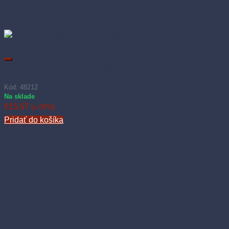
Papierová miska nepremastiteľná 13 × 18 × 3 cm kraft (250
ks)
Kód: 48212
Na sklade
€
15.57
(s DPH)
Pridať do košíka