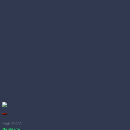
Papierová miska okrúhla 500 ml biela 115 mm (50 ks)
Kód: 76950
Na sklade