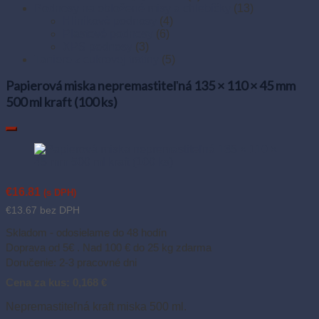
Podnosy na obložené misy a chlebíčky
(13)
Hliníkové podnosy
(4)
Plastové podnosy
(6)
XPS podnosy
(3)
Taniere z cukrovej trstiny
(5)
Papierová miska nepremastiteľná 135 × 110 × 45 mm
500 ml kraft (100 ks)
€
16.81
(s DPH)
€
13.67
bez DPH
Skladom - odosielame do 48 hodín
Doprava od 5€ . Nad 100 € do 25 kg zdarma
Doručenie: 2-3 pracovné dni
Cena za kus: 0,168 €
Nepremastiteľná kraft miska 500 ml.