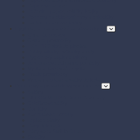
Papierové tácky a servírovacie podložky
Papierové taniere
Pečenie - papier, košíčky, krajky
Podnosy na obložené misy a chlebíčky
Taniere z cukrovej trstiny
Hygiena, ochrana a údržba prevádzky
Chrániče odevov
Čistiace prostriedky
FRE-PRO sitká do pisoára
Hubky, utierky, drôtenky a kefy
Hygienický papier a utierky
Jednorazové ochranné pomôcky
Mydlá a dávkovače mydla
Pracie prostriedky
Vrecia na odpad a sáčky do koša
Doplnkový a prevádzkový sortiment
Balóny
BIO KOZMETIKA Green Pharmacy
Celofánové sáčky
Gumičky
Kancelárske potreby
Lepiace pásky
Párty dekorácie
Párty sada SMILING Face
Sviečky