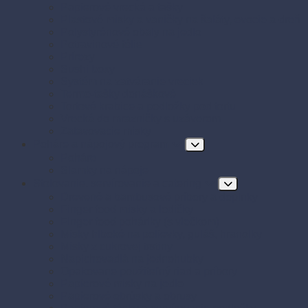
Papierové vrecká a tašky
Plastové misky a vaničky na šaláty, ovocie a dreň
Polystyrénové obaly na jedlo
Potravinové fólie
Prírezy
Sushi boxy
Systém na zatváranie vreciek
Termo-tašky donáškové
Tortové krabice a podložky pod tortu
Vrecká do mrazničky s uzáverom
Zatavovacie misky
Poháre a nápojový program
Poháre
Slamky na nápoje
Stolovanie, servírovanie a catering
Drevené a bambusové príbory a doplnky
Finger food misky a lodičky
Finger food poháriky (s viečkom)
Misky hlboké na polievky, guláš, hranolky
Misky z cukrovej trstiny
Napichovadlá na jednohubky
Opakovane použiteľný riad a príbory
Papierové misky na jedlo
Papierové obrúsky a obrusy