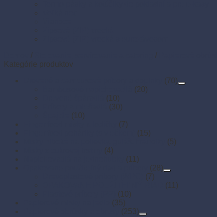
Termo pásky a kotúčiky do pokladní a pre e-kasy
Veľká noc
Vianoce
Zipsové (ZIP) vrecká
Zipsové (ZIP) vrecká s eurozávesom
Domov
/
Stolovanie, servírovanie a catering
/
Papierové obrús
Kategórie produktov
Drevené a bambusové príbory a doplnky
(70)
Bambusové napichovadlá
(20)
Drevené špáradlá
(10)
Príbory a miešadlá
(30)
Špajdle
(10)
Finger food misky a lodičky
(7)
Finger food poháriky (s viečkom)
(15)
Misky hlboké na polievky, guláš, hranolky
(5)
Misky z cukrovej trstiny
(4)
Napichovadlá na jednohubky
(11)
Opakovane použiteľný riad a príbory
(28)
Drevoplastové príbory (WPC)
(7)
OPAKOVANE POUŽITEĽNÝ RIAD
(11)
Plastové príbory (PP)
(10)
Papierové misky na jedlo
(35)
Papierové obrúsky a obrusy
(253)