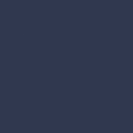
ky a obrusy
/
Rozetky PREMIUM