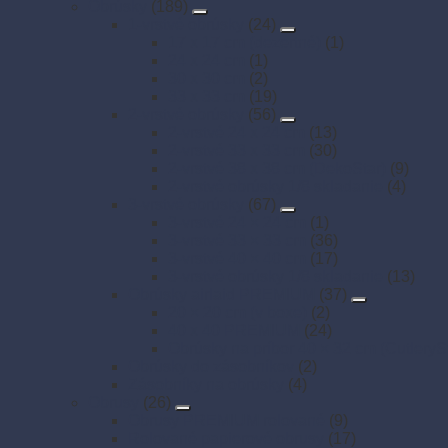
Obrúsky
(189)
1-vrstvé obrúsky
(24)
17 x 17 cm (dezertné)
(1)
24 x 24 cm
(1)
30 x 30 cm
(2)
33 x 33 cm
(19)
2-vrstvé obrúsky
(56)
2-vrstvé 24 x 24 cm
(13)
2-vrstvé 33 x 33 cm
(30)
2-vrstvé 38 x 38 cm (DekoStar)
(9)
2-vrstvé obrúsky 1/8 skladanie
(4)
3-vrstvé obrúsky
(67)
3-vrstvé 24 × 24 cm
(1)
3-vrstvé 33 × 33 cm
(36)
3-vrstvé 40 × 40 cm
(17)
3-vrstvé obrúsky 1/8 skladanie
(13)
Obrúsky airlaid PREMIUM
(37)
20 × 20 cm (v boxe)
(2)
40 x 40 PREMIUM
(24)
Obrúsky na príbor 40 × 32 cm (CutleryS
Obrúsky do zásobníkov
(2)
Zásobníky na obrúsky
(4)
Obrusy
(26)
Obrusy PREMIUM rolované
(9)
Rolované papierové obrusy
(17)