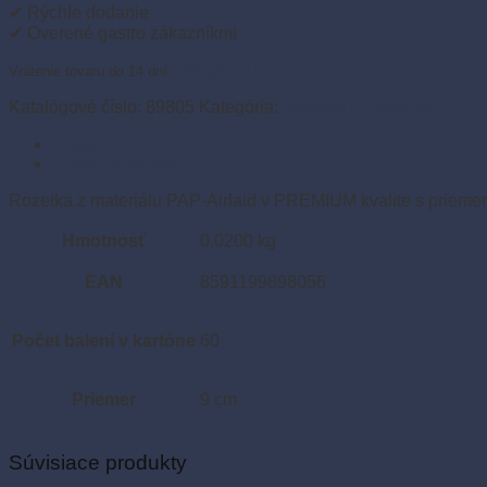
žltá
✔ Rýchle dodanie
(40
✔ Overené gastro zákazníkmi
ks)
Vrátenie tovaru do 14 dní.
Odstúpiť od zmluvy tu
Katalógové číslo:
89805
Kategória:
Rozetky PREMIUM
Popis
Ďalšie informácie
Rozetka z materiálu PAP-Airlaid v PREMIUM kvalite s priemer
Hmotnosť
0.0200 kg
EAN
8591199898056
Počet balení v kartóne
60
Priemer
9 cm
Súvisiace produkty