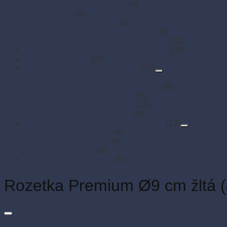
Papierové prestieranie
(4)
Rozetky
(6)
Rozetky PREMIUM
(10)
Stolové sukne Premium Airlaid
(8)
Stredové pásy PREMIUM farebné
(10)
Papierové tácky a servírovacie podložky
(29)
Papierové taniere
(23)
Pečenie - papier, košíčky, krajky
(71)
Cukrárenské košíčky na pečenie (do 220 st. Celzia
Papier na pečenie – hárky a role
(8)
Papierové krajky hranaté
(9)
Papierové krajky okrúhle
(21)
Papierové krajky oválne
(4)
Podnosy na obložené misy a chlebíčky
(13)
Hliníkové podnosy
(4)
Plastové podnosy
(6)
XPS podnosy
(3)
Taniere z cukrovej trstiny
(5)
Rozetka Premium Ø9 cm žltá (