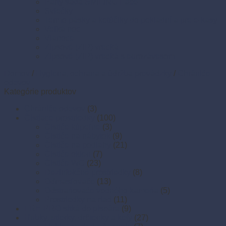
Párty sada SMILING Face
Sviečky
Termo pásky a kotúčiky do pokladní a pre e-kasy
Veľká noc
Vianoce
Zipsové (ZIP) vrecká
Zipsové (ZIP) vrecká s eurozávesom
Domov
/
Hygiena, ochrana a údržba prevádzky
/
Chrániče
odevov
Kategórie produktov
Chrániče odevov
(3)
Čistiace prostriedky
(100)
Čističe kúpeľne
(3)
Čističe na nábytok
(9)
Čističe na podlahy
(21)
Čističe okien
(7)
Čističe WC
(23)
Dezinfekčné prostriedky
(8)
Odmasťovače
(13)
Odstraňovače vodného kameňa
(5)
Prostriedky na riad
(11)
FRE-PRO sitká do pisoára
(9)
Hubky, utierky, drôtenky a kefy
(27)