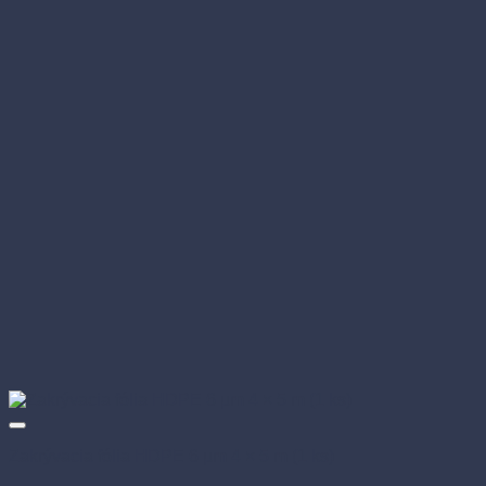
Zakrývacia fólia HDPE 6 µm 4 × 5 m (1 ks)