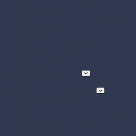
Papierové boxy a krabice na jedlo
Papierové misky s viečkom
Papierové vrecká a tašky
Plastové misky a vaničky na šaláty, ovocie a dreň
Polystyrénové obaly na jedlo
Potravinové fólie
Prírezy
Sushi boxy
Systém na zatváranie vreciek
Termo-tašky donáškové
Tortové krabice a podložky pod tortu
Vrecká do mrazničky s uzáverom
Zatavovacie misky
Poháre a nápojový program
Poháre
Slamky na nápoje
Stolovanie, servírovanie a catering
Drevené a bambusové príbory a doplnky
Finger food misky a lodičky
Finger food poháriky (s viečkom)
Misky hlboké na polievky, guláš, hranolky
Misky z cukrovej trstiny
Napichovadlá na jednohubky
Opakovane použiteľný riad a príbory
Papierové misky na jedlo