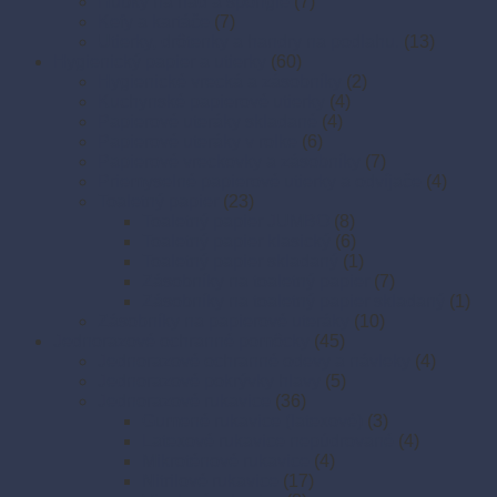
Hubky na riad a špongie
(7)
Kefy a kartáče
(7)
Utierky, drôtenky a handry na podlahu.
(13)
Hygienický papier a utierky
(60)
Hygienické vrecká a zásobníky
(2)
Kuchynské papierové utierky
(4)
Papierové uteráky skladané
(4)
Papierové uteráky v rolke
(6)
Papierové vreckovky a zásobníky
(7)
Priemyselné papierové utierky a odvíjače
(4)
Toaletný papier
(23)
Toaletný papier JUMBO
(8)
Toaletný papier klasický
(6)
Toaletný papier skladaný
(1)
Zásobníky na toaletný papier
(7)
Zásobníky na toaletný papier skladaný
(1)
Zásobníky na papierové uteráky
(10)
Jednorazové ochranné pomôcky
(45)
Jednorazové ochranné odevy a návleky
(4)
Jednorazové pokrývky hlavy
(5)
Jednorazové rukavice
(36)
Gumené rukavice (latexové)
(3)
Latexové rukavice nepúdrované
(4)
Mikroténové rukavice
(4)
Nitrilové rukavice
(17)