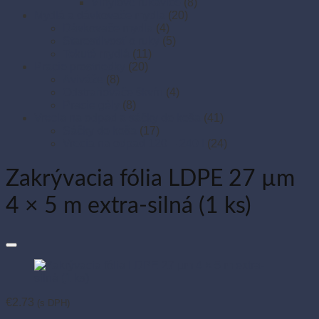
Vinylové rukavice
(8)
Mydlá a dávkovače mydla
(20)
Dávkovače mydla
(4)
Starostlivosť o ruky
(5)
Tekuté mydlá
(11)
Pracie prostriedky
(20)
Aviváže
(8)
Odstraňovače škvŕn
(4)
Pracie gély
(8)
Vrecia na odpad a sáčky do koša
(41)
Sáčky do koša
(17)
Vrecia na odpad 120 – 240 l
(24)
Zakrývacia fólia LDPE 27 µm
4 × 5 m extra-silná (1 ks)
€
2.73
(s DPH)