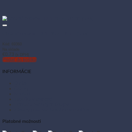
Chránič odevov LDPE 65 × 100 cm (5 ks)
Kód: 69360
Na sklade
€
0.73
(s DPH)
Pridať do košíka
INFORMÁCIE
O nás
Články
Kontakt
Tabuľka vlastností
Ochrana osobných údajov
Zásady používania súborov cookies
Platobné možnosti