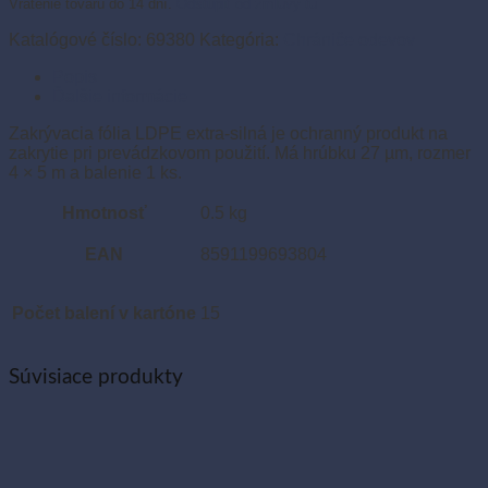
Vrátenie tovaru do 14 dní.
Odstúpiť od zmluvy tu
m
extra-
Katalógové číslo:
69380
Kategória:
Chrániče odevov
silná
Popis
(1
Ďalšie informácie
ks)
Zakrývacia fólia LDPE extra-silná je ochranný produkt na
zakrytie pri prevádzkovom použití. Má hrúbku 27 µm, rozmer
4 × 5 m a balenie 1 ks.
Hmotnosť
0.5 kg
EAN
8591199693804
Počet balení v kartóne
15
Súvisiace produkty