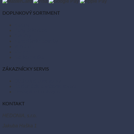
DOPLNKOVÝ SORTIMENT
Balóny
Párty dekorácie
Sviečky
Kancelárske potreby
Veľká noc
Vianoce
Bio kozmetika
ZÁKAZNÍCKY SERVIS
Obchodné podmienky
Reklamácie a vrátenie tovaru
Odstúpiť od zmluvy tu
KONTAKT
HEDONIA, s.r.o.
Jakuba Haška 1