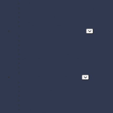
Papierové obrúsky a obrusy
Papierové tácky a servírovacie podložky
Papierové taniere
Pečenie - papier, košíčky, krajky
Podnosy na obložené misy a chlebíčky
Taniere z cukrovej trstiny
Hygiena, ochrana a údržba prevádzky
Chrániče odevov
Čistiace prostriedky
FRE-PRO sitká do pisoára
Hubky, utierky, drôtenky a kefy
Hygienický papier a utierky
Jednorazové ochranné pomôcky
Mydlá a dávkovače mydla
Pracie prostriedky
Vrecia na odpad a sáčky do koša
Doplnkový a prevádzkový sortiment
Balóny
BIO KOZMETIKA Green Pharmacy
Celofánové sáčky
Gumičky
Kancelárske potreby
Lepiace pásky
Párty dekorácie