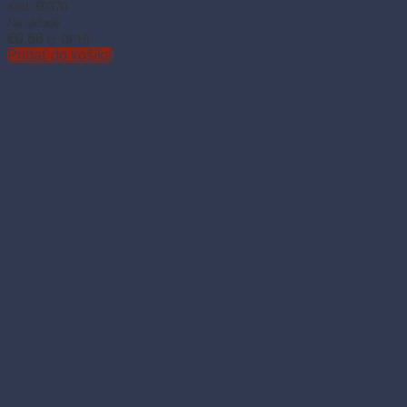
Kód: 69370
Na sklade
€
0.68
(s DPH)
Pridať do košíka