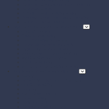
Papierové obrúsky a obrusy
Papierové tácky a servírovacie podložky
Papierové taniere
Pečenie - papier, košíčky, krajky
Podnosy na obložené misy a chlebíčky
Taniere z cukrovej trstiny
Hygiena, ochrana a údržba prevádzky
Chrániče odevov
Čistiace prostriedky
FRE-PRO sitká do pisoára
Hubky, utierky, drôtenky a kefy
Hygienický papier a utierky
Jednorazové ochranné pomôcky
Mydlá a dávkovače mydla
Pracie prostriedky
Vrecia na odpad a sáčky do koša
Doplnkový a prevádzkový sortiment
Balóny
BIO KOZMETIKA Green Pharmacy
Celofánové sáčky
Gumičky
Kancelárske potreby
Lepiace pásky
Párty dekorácie
Párty sada SMILING Face