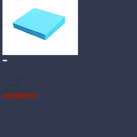
Obrúsok 2-vrstvový 33 × 33 cm svetlomodrý (250 ks)
Kód: 86907
Na sklade
€
6.19
(s DPH)
Pridať do košíka