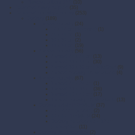
Plastové príbory (PP)
(10)
Papierové misky na jedlo
(35)
Papierové obrúsky a obrusy
(253)
Obrúsky
(189)
1-vrstvé obrúsky
(24)
17 x 17 cm (dezertné)
(1)
24 x 24 cm
(1)
30 x 30 cm
(2)
33 x 33 cm
(19)
2-vrstvé obrúsky
(56)
2-vrstvé 24 x 24 cm
(13)
2-vrstvé 33 x 33 cm
(30)
2-vrstvé 38 x 38 cm (DekoStar)
(9)
2-vrstvé obrúsky 1/8 skladanie
(4)
3-vrstvé obrúsky
(67)
3-vrstvé 24 × 24 cm
(1)
3-vrstvé 33 × 33 cm
(36)
3-vrstvé 40 × 40 cm
(17)
3-vrstvé obrúsky 1/8 skladanie
(13)
Obrúsky airlaid PREMIUM
(37)
20 × 20 cm (v boxe)
(2)
40 x 40 PREMIUM
(24)
Obrúsky na príbor 40 × 32 cm
(CutleryStar)
(11)
Obrúsky do zásobníkov
(2)