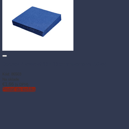
Obrúsok 2-vrstvový 33 × 33 cm tmavomodrý (50 ks)
Kód: 86503
Na sklade
€
1.66
(s DPH)
Pridať do košíka