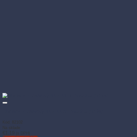
Obrúsok 2-vrstvový 33 × 33 cm Svadba (50 ks)
Kód: 82102
Na sklade
€
1.19
(s DPH)