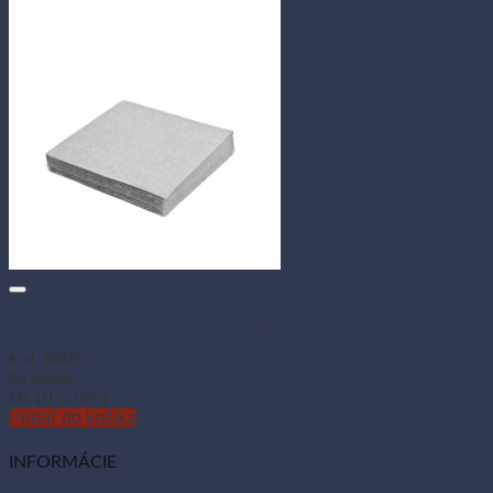
Obrúsok 2-vrstvový 33 × 33 cm šedý (250 ks)
Kód: 86925
Na sklade
€
6.19
(s DPH)
Pridať do košíka
INFORMÁCIE