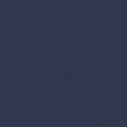
Sviečky
Termo pásky a kotúčiky do pokladní a pre e-kasy
Veľká noc
Vianoce
Zipsové (ZIP) vrecká
Zipsové (ZIP) vrecká s eurozávesom
Domov
/
Stolovanie, servírovanie a catering
/
Papierové
obrúsky a obrusy
/
Obrúsky
/
2-vrstvé obrúsky
/
2-vrstvé 33 x
33 cm
Kategórie produktov
Drevené a bambusové príbory a doplnky
(70)
Bambusové napichovadlá
(20)
Drevené špáradlá
(10)
Príbory a miešadlá
(30)
Špajdle
(10)
Finger food misky a lodičky
(7)
Finger food poháriky (s viečkom)
(15)
Misky hlboké na polievky, guláš, hranolky
(5)
Misky z cukrovej trstiny
(4)
Napichovadlá na jednohubky
(11)
Opakovane použiteľný riad a príbory
(28)
Drevoplastové príbory (WPC)
(7)
OPAKOVANE POUŽITEĽNÝ RIAD
(11)