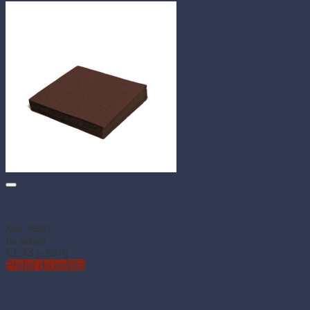
Obrúsok 2-vrstvový 33 × 33 cm hnedý (50 ks)
Kód: 86521
Na sklade
€
1.73
(s DPH)
Pridať do košíka