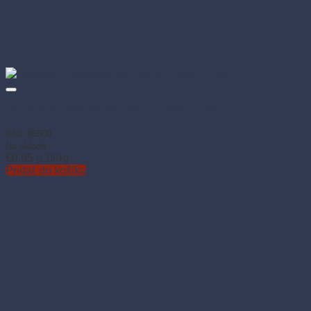
Obrúsok 2-vrstvový 33 × 33 cm biely (50 ks)
Kód: 86500
Na sklade
€
0.95
(s DPH)
Pridať do košíka