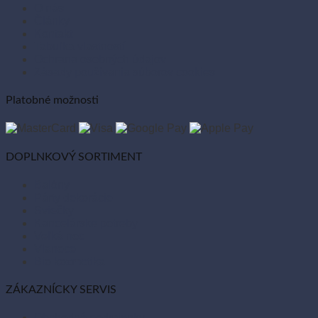
O nás
Články
Kontakt
Tabuľka vlastností
Ochrana osobných údajov
Zásady používania súborov cookies
Platobné možnosti
DOPLNKOVÝ SORTIMENT
Balóny
Párty dekorácie
Sviečky
Kancelárske potreby
Veľká noc
Vianoce
Bio kozmetika
ZÁKAZNÍCKY SERVIS
Obchodné podmienky