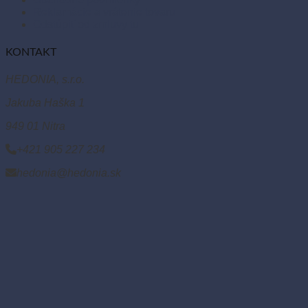
Reklamácie a vrátenie tovaru
Odstúpiť od zmluvy tu
KONTAKT
HEDONIA, s.r.o.
Jakuba Haška 1
949 01 Nitra
+421 905 227 234
hedonia@hedonia.sk