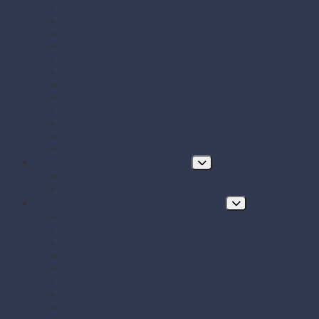
Papierové misky s viečkom
Papierové vrecká a tašky
Plastové misky a vaničky na šaláty, ovocie a dreň
Polystyrénové obaly na jedlo
Potravinové fólie
Prírezy
Sushi boxy
Systém na zatváranie vreciek
Termo-tašky donáškové
Tortové krabice a podložky pod tortu
Vrecká do mrazničky s uzáverom
Zatavovacie misky
Poháre a nápojový program
Poháre
Slamky na nápoje
Stolovanie, servírovanie a catering
Drevené a bambusové príbory a doplnky
Finger food misky a lodičky
Finger food poháriky (s viečkom)
Misky hlboké na polievky, guláš, hranolky
Misky z cukrovej trstiny
Napichovadlá na jednohubky
Opakovane použiteľný riad a príbory
Papierové misky na jedlo