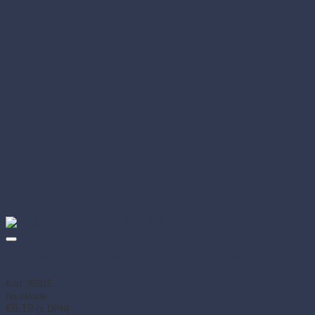
Obrúsok 2-vrstvový 33 × 33 cm oranžový (250 ks)
Kód: 86915
Na sklade
€
6.19
(s DPH)