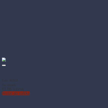
Obrúsok 2-vrstvový 33 × 33 cm béžový (50 ks)
Kód: 86509
Na sklade
€
1.66
(s DPH)
Pridať do košíka