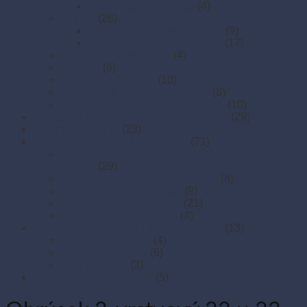
Zásobníky na obrúsky
(4)
Obrusy
(26)
Obrusy PREMIUM rolované
(9)
Rolované papierové obrusy
(17)
Papierové prestieranie
(4)
Rozetky
(6)
Rozetky PREMIUM
(10)
Stolové sukne Premium Airlaid
(8)
Stredové pásy PREMIUM farebné
(10)
Papierové tácky a servírovacie podložky
(29)
Papierové taniere
(23)
Pečenie - papier, košíčky, krajky
(71)
Cukrárenské košíčky na pečenie (do 220 st.
Celzia)
(29)
Papier na pečenie – hárky a role
(8)
Papierové krajky hranaté
(9)
Papierové krajky okrúhle
(21)
Papierové krajky oválne
(4)
Podnosy na obložené misy a chlebíčky
(13)
Hliníkové podnosy
(4)
Plastové podnosy
(6)
XPS podnosy
(3)
Taniere z cukrovej trstiny
(5)