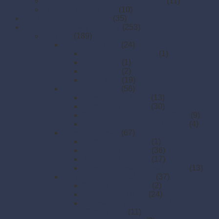
OPAKOVANE POUŽITEĽNÝ RIAD
(11)
Plastové príbory (PP)
(10)
Papierové misky na jedlo
(35)
Papierové obrúsky a obrusy
(253)
Obrúsky
(189)
1-vrstvé obrúsky
(24)
17 x 17 cm (dezertné)
(1)
24 x 24 cm
(1)
30 x 30 cm
(2)
33 x 33 cm
(19)
2-vrstvé obrúsky
(56)
2-vrstvé 24 x 24 cm
(13)
2-vrstvé 33 x 33 cm
(30)
2-vrstvé 38 x 38 cm (DekoStar)
(9)
2-vrstvé obrúsky 1/8 skladanie
(4)
3-vrstvé obrúsky
(67)
3-vrstvé 24 × 24 cm
(1)
3-vrstvé 33 × 33 cm
(36)
3-vrstvé 40 × 40 cm
(17)
3-vrstvé obrúsky 1/8 skladanie
(13)
Obrúsky airlaid PREMIUM
(37)
20 × 20 cm (v boxe)
(2)
40 x 40 PREMIUM
(24)
Obrúsky na príbor 40 × 32 cm
(CutleryStar)
(11)