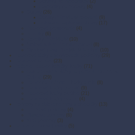
Obrúsky do zásobníkov
(2)
Zásobníky na obrúsky
(4)
Obrusy
(26)
Obrusy PREMIUM rolované
(9)
Rolované papierové obrusy
(17)
Papierové prestieranie
(4)
Rozetky
(6)
Rozetky PREMIUM
(10)
Stolové sukne Premium Airlaid
(8)
Stredové pásy PREMIUM farebné
(10)
Papierové tácky a servírovacie podložky
(29)
Papierové taniere
(23)
Pečenie - papier, košíčky, krajky
(71)
Cukrárenské košíčky na pečenie (do 220 st.
Celzia)
(29)
Papier na pečenie – hárky a role
(8)
Papierové krajky hranaté
(9)
Papierové krajky okrúhle
(21)
Papierové krajky oválne
(4)
Podnosy na obložené misy a chlebíčky
(13)
Hliníkové podnosy
(4)
Plastové podnosy
(6)
XPS podnosy
(3)
Taniere z cukrovej trstiny
(5)