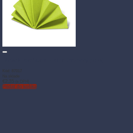
Obrúsok DekoStar 38 × 38 cm žltozelený (50 ks)
Kód: 87017
Na sklade
€
2.35
(s DPH)
Pridať do košíka