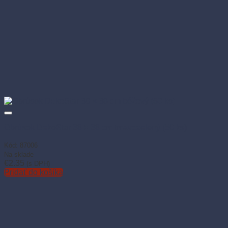
Obrúsok DekoStar 38 × 38 cm tmavozelený (50 ks)
Kód: 87006
Na sklade
€
2.35
(s DPH)
Pridať do košíka