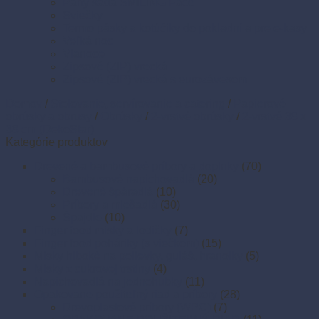
Párty sada SMILING Face
Sviečky
Termo pásky a kotúčiky do pokladní a pre e-kasy
Veľká noc
Vianoce
Zipsové (ZIP) vrecká
Zipsové (ZIP) vrecká s eurozávesom
Domov
/
Stolovanie, servírovanie a catering
/
Papierové
obrúsky a obrusy
/
Obrúsky
/
2-vrstvé obrúsky
/
2-vrstvé 38 x
38 cm (DekoStar)
Kategórie produktov
Drevené a bambusové príbory a doplnky
(70)
Bambusové napichovadlá
(20)
Drevené špáradlá
(10)
Príbory a miešadlá
(30)
Špajdle
(10)
Finger food misky a lodičky
(7)
Finger food poháriky (s viečkom)
(15)
Misky hlboké na polievky, guláš, hranolky
(5)
Misky z cukrovej trstiny
(4)
Napichovadlá na jednohubky
(11)
Opakovane použiteľný riad a príbory
(28)
Drevoplastové príbory (WPC)
(7)