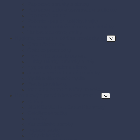
Papierové obrúsky a obrusy
Papierové tácky a servírovacie podložky
Papierové taniere
Pečenie - papier, košíčky, krajky
Podnosy na obložené misy a chlebíčky
Taniere z cukrovej trstiny
Hygiena, ochrana a údržba prevádzky
Chrániče odevov
Čistiace prostriedky
FRE-PRO sitká do pisoára
Hubky, utierky, drôtenky a kefy
Hygienický papier a utierky
Jednorazové ochranné pomôcky
Mydlá a dávkovače mydla
Pracie prostriedky
Vrecia na odpad a sáčky do koša
Doplnkový a prevádzkový sortiment
Balóny
BIO KOZMETIKA Green Pharmacy
Celofánové sáčky
Gumičky
Kancelárske potreby
Lepiace pásky
Párty dekorácie