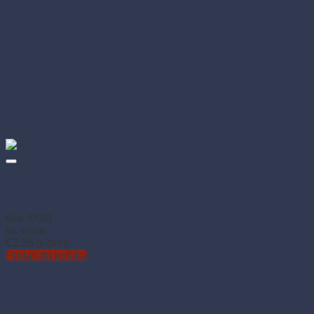
Obrúsok PAP FSC Mix DekoStar 38 × 38 cm tmavomodrý
(50 ks)
Kód: 87003
Na sklade
€
2.35
(s DPH)
Pridať do košíka