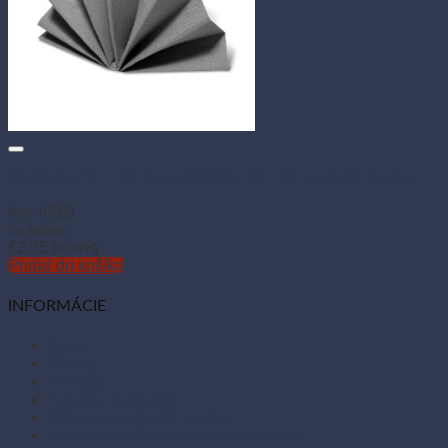
Obrúsok PAP FSC Mix DekoStar 38 × 38 cm šedý (50 ks)
Kód: 87025
Na sklade
€
2.35
(s DPH)
Pridať do košíka
INFORMÁCIE
O nás
Články
Kontakt
Tabuľka vlastností
Ochrana osobných údajov
Zásady používania súborov cookies