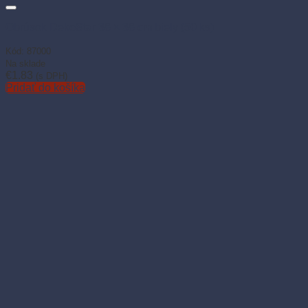
Obrúsok DekoStar 38 × 38 cm biely (50 ks)
Kód: 87000
Na sklade
€
1.83
(s DPH)
Pridať do košíka