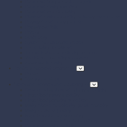
Papierové boxy a krabice na jedlo
Papierové misky s viečkom
Papierové vrecká a tašky
Plastové misky a vaničky na šaláty, ovocie a dreň
Polystyrénové obaly na jedlo
Potravinové fólie
Prírezy
Sushi boxy
Systém na zatváranie vreciek
Termo-tašky donáškové
Tortové krabice a podložky pod tortu
Vrecká do mrazničky s uzáverom
Zatavovacie misky
Poháre a nápojový program
Poháre
Slamky na nápoje
Stolovanie, servírovanie a catering
Drevené a bambusové príbory a doplnky
Finger food misky a lodičky
Finger food poháriky (s viečkom)
Misky hlboké na polievky, guláš, hranolky
Misky z cukrovej trstiny
Napichovadlá na jednohubky
Opakovane použiteľný riad a príbory
Papierové misky na jedlo