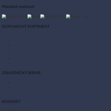
Platobné možnosti
DOPLNKOVÝ SORTIMENT
Balóny
Párty dekorácie
Sviečky
Kancelárske potreby
Veľká noc
Vianoce
Bio kozmetika
ZÁKAZNÍCKY SERVIS
Obchodné podmienky
Reklamácie a vrátenie tovaru
Odstúpiť od zmluvy tu
KONTAKT