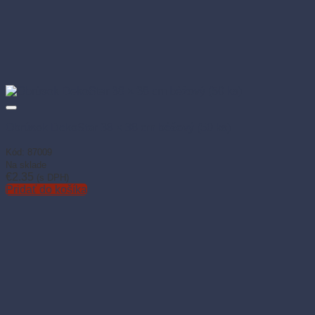
Obrúsok DekoStar 38 × 38 cm béžový (50 ks)
Kód: 87009
Na sklade
€
2.35
(s DPH)
Pridať do košíka