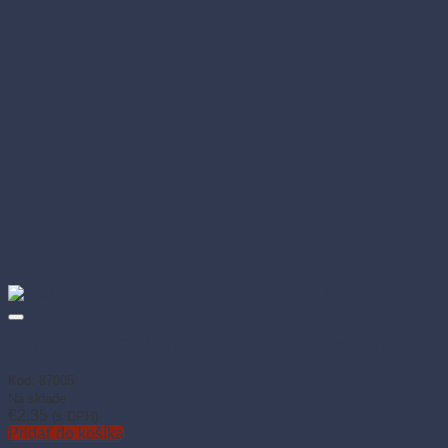
Obrúsok PAP FSC Mix DekoStar 38 × 38 cm žltý (50 ks)
Kód: 87005
Na sklade
€
2.35
(s DPH)
Pridať do košíka