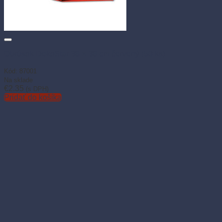
Obrúsok DekoStar 38 × 38 cm červený (50 ks)
Kód: 87001
Na sklade
€
2.35
(s DPH)
Pridať do košíka