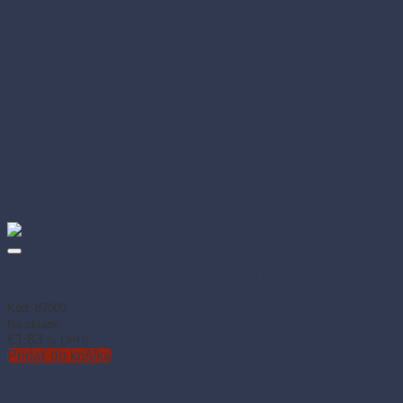
Obrúsok DekoStar 38 × 38 cm biely (50 ks)
Kód: 87000
Na sklade
€
1.83
(s DPH)
Pridať do košíka