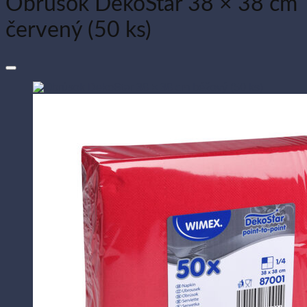
Obrúsok DekoStar 38 × 38 cm
červený (50 ks)