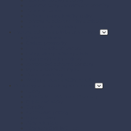
Papierové obrúsky a obrusy
Papierové tácky a servírovacie podložky
Papierové taniere
Pečenie - papier, košíčky, krajky
Podnosy na obložené misy a chlebíčky
Taniere z cukrovej trstiny
Hygiena, ochrana a údržba prevádzky
Chrániče odevov
Čistiace prostriedky
FRE-PRO sitká do pisoára
Hubky, utierky, drôtenky a kefy
Hygienický papier a utierky
Jednorazové ochranné pomôcky
Mydlá a dávkovače mydla
Pracie prostriedky
Vrecia na odpad a sáčky do koša
Doplnkový a prevádzkový sortiment
Balóny
BIO KOZMETIKA Green Pharmacy
Celofánové sáčky
Gumičky
Kancelárske potreby
Lepiace pásky
Párty dekorácie
Párty sada SMILING Face