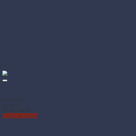
Obrúsok DekoStar 38 × 38 cm žltozelený (50 ks)
Kód: 87017
Na sklade
€
2.35
(s DPH)
Pridať do košíka