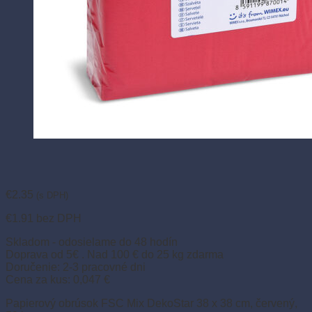
€
2.35
(s DPH)
€
1.91
bez DPH
Skladom - odosielame do 48 hodín
Doprava od 5€ . Nad 100 € do 25 kg zdarma
Doručenie: 2-3 pracovné dni
Cena za kus: 0,047 €
Papierový obrúsok FSC Mix DekoStar 38 x 38 cm, červený,