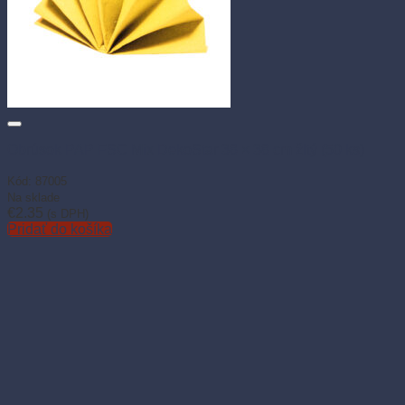
Obrúsok PAP FSC Mix DekoStar 38 × 38 cm žltý (50 ks)
Kód: 87005
Na sklade
€
2.35
(s DPH)
Pridať do košíka