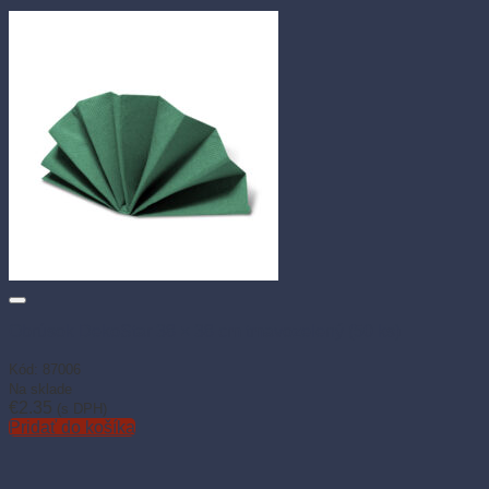
Obrúsok DekoStar 38 × 38 cm tmavozelený (50 ks)
Kód: 87006
Na sklade
€
2.35
(s DPH)
Pridať do košíka