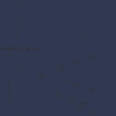
Sviečky
Termo pásky a kotúčiky do pokladní a pre e-kasy
Veľká noc
Vianoce
Zipsové (ZIP) vrecká
Zipsové (ZIP) vrecká s eurozávesom
Domov
/
Stolovanie, servírovanie a catering
/
Papierové
obrúsky a obrusy
/
Obrúsky
/
2-vrstvé obrúsky
/
2-vrstvé 38 x
38 cm (DekoStar)
Kategórie produktov
Drevené a bambusové príbory a doplnky
(70)
Bambusové napichovadlá
(20)
Drevené špáradlá
(10)
Príbory a miešadlá
(30)
Špajdle
(10)
Finger food misky a lodičky
(7)
Finger food poháriky (s viečkom)
(15)
Misky hlboké na polievky, guláš, hranolky
(5)
Misky z cukrovej trstiny
(4)
Napichovadlá na jednohubky
(11)
Opakovane použiteľný riad a príbory
(28)
Drevoplastové príbory (WPC)
(7)
OPAKOVANE POUŽITEĽNÝ RIAD
(11)