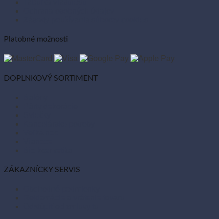
Tabuľka vlastností
Ochrana osobných údajov
Zásady používania súborov cookies
Platobné možnosti
DOPLNKOVÝ SORTIMENT
Balóny
Párty dekorácie
Sviečky
Kancelárske potreby
Veľká noc
Vianoce
Bio kozmetika
ZÁKAZNÍCKY SERVIS
Obchodné podmienky
Reklamácie a vrátenie tovaru
Odstúpiť od zmluvy tu