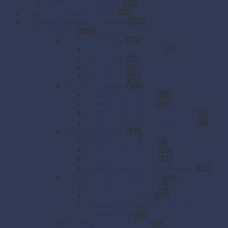
Plastové príbory (PP)
(10)
Papierové misky na jedlo
(35)
Papierové obrúsky a obrusy
(253)
Obrúsky
(189)
1-vrstvé obrúsky
(24)
17 x 17 cm (dezertné)
(1)
24 x 24 cm
(1)
30 x 30 cm
(2)
33 x 33 cm
(19)
2-vrstvé obrúsky
(56)
2-vrstvé 24 x 24 cm
(13)
2-vrstvé 33 x 33 cm
(30)
2-vrstvé 38 x 38 cm (DekoStar)
(9)
2-vrstvé obrúsky 1/8 skladanie
(4)
3-vrstvé obrúsky
(67)
3-vrstvé 24 × 24 cm
(1)
3-vrstvé 33 × 33 cm
(36)
3-vrstvé 40 × 40 cm
(17)
3-vrstvé obrúsky 1/8 skladanie
(13)
Obrúsky airlaid PREMIUM
(37)
20 × 20 cm (v boxe)
(2)
40 x 40 PREMIUM
(24)
Obrúsky na príbor 40 × 32 cm
(CutleryStar)
(11)
Obrúsky do zásobníkov
(2)