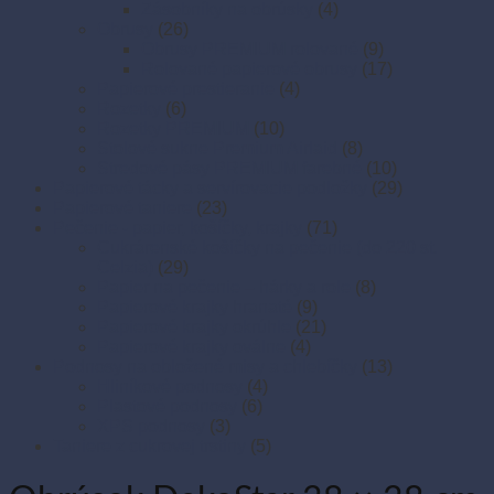
Zásobníky na obrúsky
(4)
Obrusy
(26)
Obrusy PREMIUM rolované
(9)
Rolované papierové obrusy
(17)
Papierové prestieranie
(4)
Rozetky
(6)
Rozetky PREMIUM
(10)
Stolové sukne Premium Airlaid
(8)
Stredové pásy PREMIUM farebné
(10)
Papierové tácky a servírovacie podložky
(29)
Papierové taniere
(23)
Pečenie - papier, košíčky, krajky
(71)
Cukrárenské košíčky na pečenie (do 220 st.
Celzia)
(29)
Papier na pečenie – hárky a role
(8)
Papierové krajky hranaté
(9)
Papierové krajky okrúhle
(21)
Papierové krajky oválne
(4)
Podnosy na obložené misy a chlebíčky
(13)
Hliníkové podnosy
(4)
Plastové podnosy
(6)
XPS podnosy
(3)
Taniere z cukrovej trstiny
(5)