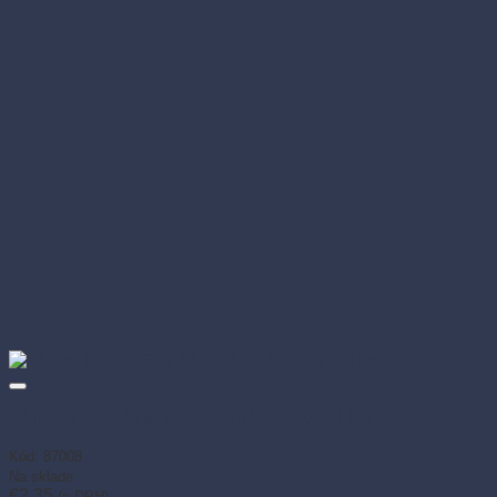
Obrúsok DekoStar 38 × 38 cm bordový (50 ks)
Kód: 87008
Na sklade
€
2.35
(s DPH)