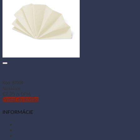
Obrúsok DekoStar 38 × 38 cm béžový (50 ks)
Kód: 87009
Na sklade
€
2.35
(s DPH)
Pridať do košíka
INFORMÁCIE
O nás
Články
Kontakt