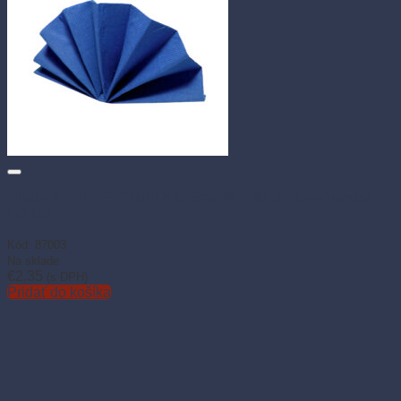
Obrúsok PAP FSC Mix DekoStar 38 × 38 cm tmavomodrý
(50 ks)
Kód: 87003
Na sklade
€
2.35
(s DPH)
Pridať do košíka