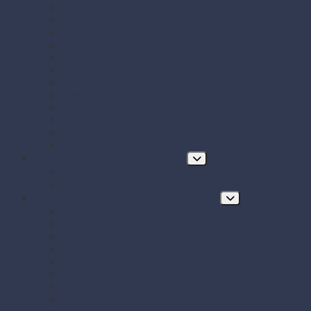
Papierové misky s viečkom
Papierové vrecká a tašky
Plastové misky a vaničky na šaláty, ovocie a dreň
Polystyrénové obaly na jedlo
Potravinové fólie
Prírezy
Sushi boxy
Systém na zatváranie vreciek
Termo-tašky donáškové
Tortové krabice a podložky pod tortu
Vrecká do mrazničky s uzáverom
Zatavovacie misky
Poháre a nápojový program
Poháre
Slamky na nápoje
Stolovanie, servírovanie a catering
Drevené a bambusové príbory a doplnky
Finger food misky a lodičky
Finger food poháriky (s viečkom)
Misky hlboké na polievky, guláš, hranolky
Misky z cukrovej trstiny
Napichovadlá na jednohubky
Opakovane použiteľný riad a príbory
Papierové misky na jedlo