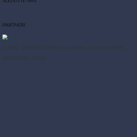
SLEDUJTE NÁS
PARTNERI
© 2000 - 2026 HEDONIA, s.r.o. Všetky práva vyhradené.
Web stránku vytvoril
nevilleweb s.r.o.