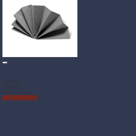
Obrúsok PAP FSC Mix DekoStar 38 × 38 cm šedý (50 ks)
Kód: 87025
Na sklade
€
2.35
(s DPH)
Pridať do košíka